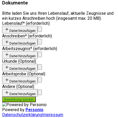
Dokumente
Bitte laden Sie uns Ihren Lebenslauf, aktuelle Zeugnisse und
ein kurzes Anschreiben hoch (insgesamt max. 20 MB).
Lebenslauf
*
(erforderlich)
Datei hinzufügen
Anschreiben
*
(erforderlich)
Datei hinzufügen
Arbeitszeugnis
*
(erforderlich)
Datei hinzufügen
Urkunde
(
Optional
)
Datei hinzufügen
Arbeitsprobe
(
Optional
)
Datei hinzufügen
Andere
(
Optional
)
Datei hinzufügen
Bewerbung senden
Powered by
Personio
Datenschutzerklärung
Impressum